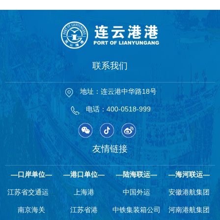
联系我们
地址：连云港中华路18号
电话：400-0518-999
友情链接
—口岸单位—
—港口单位—
—陆海联运—
—海河联运—
江苏省交通运输
上海港
中国外运
安徽港航集团
南京海关
厅
江苏省港
中铁集装箱公司
河南港航集团