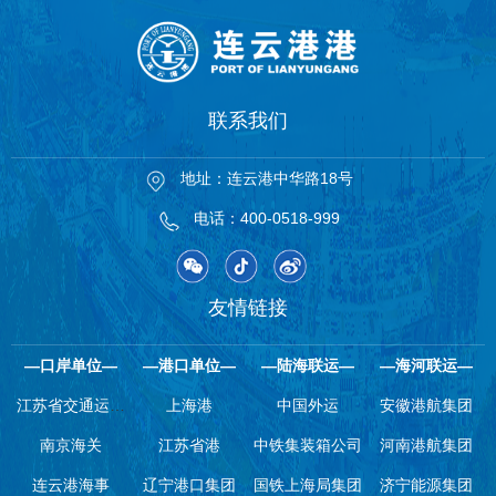
联系我们
地址：连云港中华路18号
电话：400-0518-999
友情链接
—口岸单位—
—港口单位—
—陆海联运—
—海河联运—
江苏省交通运输
上海港
中国外运
安徽港航集团
南京海关
厅
江苏省港
中铁集装箱公司
河南港航集团
连云港海事
辽宁港口集团
国铁上海局集团
济宁能源集团