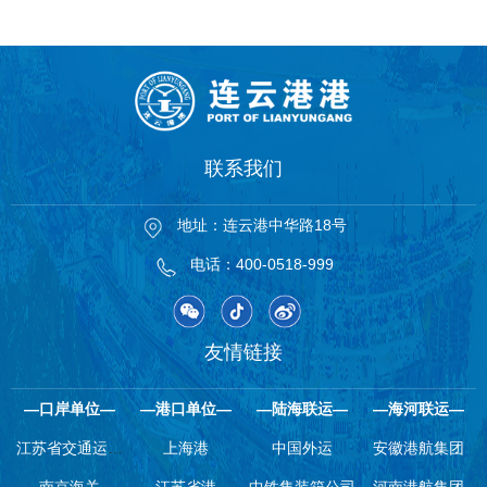
联系我们
地址：连云港中华路18号
电话：400-0518-999
友情链接
—口岸单位—
—港口单位—
—陆海联运—
—海河联运—
江苏省交通运输
上海港
中国外运
安徽港航集团
南京海关
厅
江苏省港
中铁集装箱公司
河南港航集团