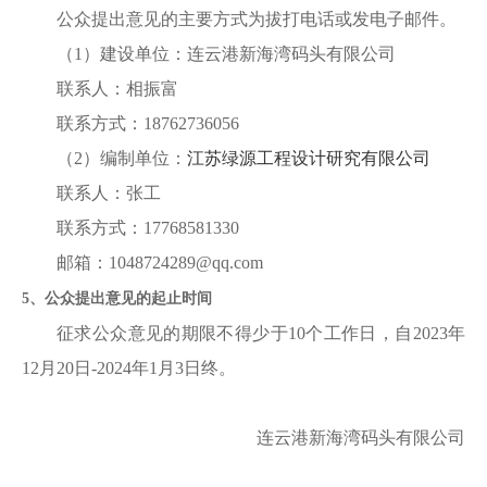
公众提出意见的主要方式为拔打电话或发电子邮件。
（
1
）
建设单位：
连云港新海湾码头有限公司
联系人：
相振富
联系方式：
18762736056
（
2
）
编制单位：
江苏绿源工程设计研究有限公司
联系人：
张工
联系方式：
17768581330
邮箱
：
1
048724289
@
qq.com
5
、公众提出意见的起止时间
征求公众意见的期限不得少于
10
个工作日，自
2
023
年
1
2
月
2
0
日
-
2024
年
1
月
3
日终。
连云港新海湾码头有限公司