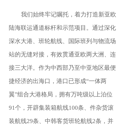
我们始终牢记嘱托，着力打造新亚欧
陆海联运通道
标杆
和
示范
项目
。通过深化
深水大港、班轮航线、国际班列与物流场
站的无缝对接，有效贯通亚欧
两大洲
、连
接三
大
洋。作为中西部乃至中亚地区最便
捷经济的出海口，港口已形成
“一体两
翼”组合大港格局，拥有万吨级以上泊位
91个，开辟集装箱航线
100
条
、
件
杂货滚
装航线
29条
、
中韩客货班轮航线
2条，
并