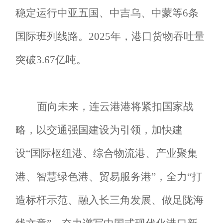
稳定运行中亚五国、中吉乌、中蒙
等
6条
国际班列线路
。
2025年
，
港口
货物吞吐量
突破
3.67亿吨。
面向未来，连云港港将紧扣国家战
略，以交通强国建设为引领，加快建
设
“国际枢纽港、综合物流港、产业聚集
港、智慧绿色港、贸易服务港”，全力“打
造标杆示范、融入长三角
发展
、做足陇海