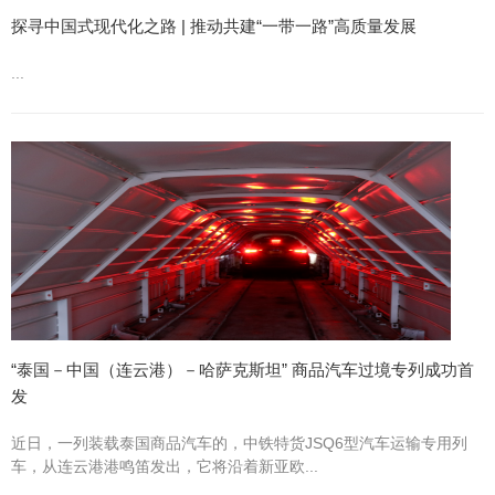
探寻中国式现代化之路 | 推动共建“一带一路”高质量发展
...
“泰国－中国（连云港）－哈萨克斯坦” 商品汽车过境专列成功首
发
近日，一列装载泰国商品汽车的，中铁特货JSQ6型汽车运输专用列
车，从连云港港鸣笛发出，它将沿着新亚欧...