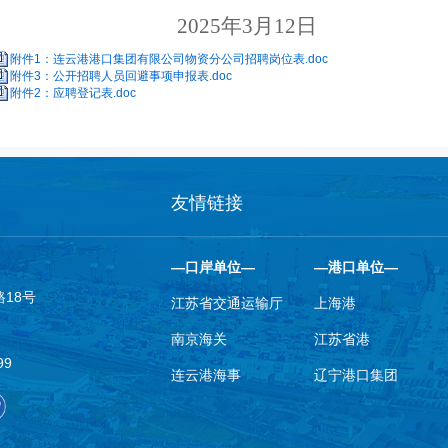
20
25
年
3
月
12
日
附件1：连云港港口集团有限公司物资分公司招聘岗位表.doc
附件3：公开招聘人员回避事项申报表.doc
附件2：应聘登记表.doc
友情链接
—口岸单位—
—港口单位—
18号
江苏省交通运输厅
上海港
南京海关
江苏省港
99
连云港海事
辽宁港口集团