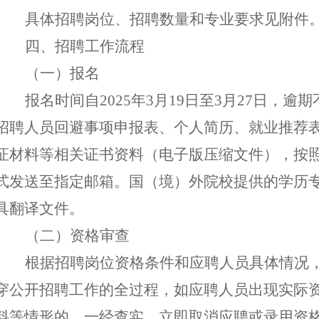
具体招聘岗位、招聘数量和专业要求见附件
四、招聘工作流程
（一）报名
报名时间
自
20
25
年
3
月
19
日
至
3
月
27
日，逾期
招聘人员回避事项申报表、个人简历、就业推荐
证材料等相关证书资料（电子版压缩文件），按
式发送至指定邮箱
。
国（境）外院校提供的学历
具翻译文件。
（二）资格审查
根据招聘岗位资格条件和应聘人员具体情况
穿公开招聘工作的全过程，如应聘人员出现实际
料等情形的，一经查实，立即取消应聘或录用资