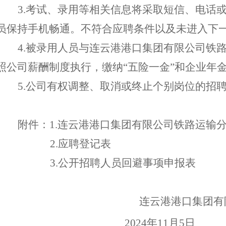
3.考试、录用等
相关信息将
采取
短信、电话
员
保持手机畅通。不符合
应聘
条件
以
及未进入下
4
.被录用人员与
连云港港口集团有限公司铁
照
公司薪酬制度执行，缴纳
“五险一金”和企业年
5.公司有权调整、取消或终止个别岗位的招
附件：
1
.
连云港港口集团有限公司铁路运输
2
.
应聘登记表
3.
公开招聘人员回避事项申报表
连云港港口集团有限公
20
24
年
1
1
月
5
日