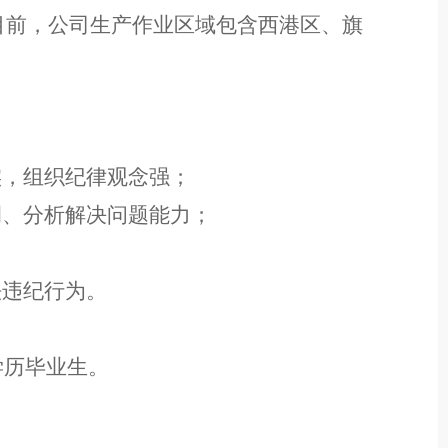
目前，公司生产作业区域包含西港区、旗
实，组织纪律观念强；
调
、
分析解决问题能力；
法违纪
行为
。
学历毕业生。