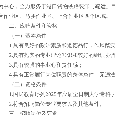
为中心，全力服务于港口货物铁路装卸与疏运。
台作业区、马腰作业区、上合作业区四个区域。
二
、应聘条件
和资格
（
一
）
基本条件
1
.
具有良好的政治素质和道德品行，作风踏
2.具有扎实的专业理论知识
和
较好的组织协
3
.
具有较强的事业心
和
责任感
；
4
.
具有正常履行
岗位
职责的身体条件
，
无
违
（
二
）
资格条件
1.国民教育序列2025年应届全日制大学专科
2.符合招聘岗位专业要求以及其他条件。
三、招聘岗位
及要求