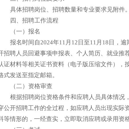
具体招聘岗位、招聘数量和专业要求见附件
四、
招聘工作流程
（
一
）报名
报名时间
自
2024年
11
月
12
日至
11
月
18
日
，逾
开招聘人员回避事项申报表
、
个人简历、就业推
认证材料等
相关证书资料
（
电子版
压缩文件
）
，
格式发送
至
指定邮箱
。
（二）资格审查
根据招聘岗位资格条件和应聘人员具体情况
穿
公开招聘
工作
的
全过程
，
如应聘人员出现实际
料等情形的，一经查实，
立即
取消
应聘或录用
资