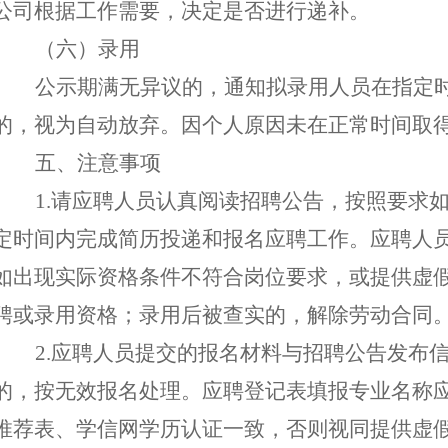
公司根据工作需要，决定是否进行递补。
（六）录用
公示期满无异议的，通知拟录用人员在指定
的
，
视为
自动
放弃。
因个人原因
未在正常时间取
五
、
注意事项
1.
请应聘人员认真阅读招聘公告，按照要求
定时间内
完成简历投递和报名应聘工作。
应聘人
如出现实际资格条件不符合岗位要求，或提供虚
聘或录用
资格
；
录用后被查实的，解除劳动合同
2.
应聘人员提交的报名材料
与招聘公告发布
的，按无效报名处理。
应聘登记表填报专业名称
推荐表、
学信网学历认证
一致，否则视同提供虚