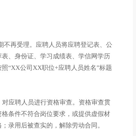
。
期不再受
理。应聘人员将应聘登记表、公
荐表、身份证、学习成绩
表
、
学信网学历
按照
“
XX
公司
XX
职位
+
应聘人员姓名
”
标题
，对应聘人员进行资格审查。资格审查贯
资格条件不符合岗位要求，或提供虚假材
格
；
录用后被查实的，解除劳动合同。