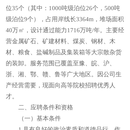
位
35个（其中：1000吨级泊位26个，500吨
级泊位9个），占用岸线长3364m，堆场面积
40万㎡，设计通过能力1716万吨/年。主要经
营金属矿石、矿建材料、煤炭、钢材、木
材、粮食、盐碱制品及集装箱等大宗散杂货
的装卸。服务范围已覆盖至豫、皖、沪、
浙、湘、鄂、赣、鲁等广大地区。因公司生
产经营需要，现面向高等院校招聘优秀人
才。
二
、应聘条件
和资格
（
一
）
基本条件
1
.
具有良好的政治素质和道德品行，作