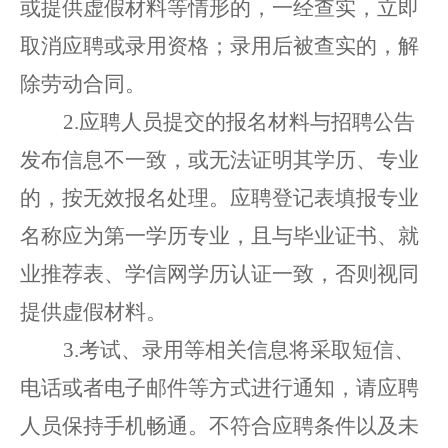
或提供虚假材料等情形的，一经查实，立即
取消
应聘或录用
资格
；
录用后被查实的，解
除劳动合同。
2.
应聘人员提交的报名材料
与招聘公告
发布信息不一致，
或无法证明其学历、专业
的，按无效报名处理。
应聘登记表填报专业
名称应为第一学历专业，且与毕业证书、就
业推荐表、
学信网学历认证
一致，否则视同
提供虚假材料。
3.考试、录用等
相关信息将
采取
短信、
电话或者电子邮件等方式
进行
通知，请
应聘
人员
保持手机畅通。不符合
应聘
条件
以
及未