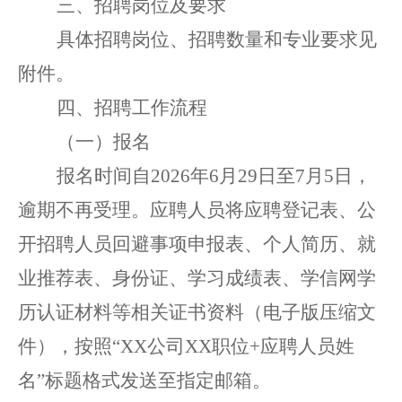
三
、招聘岗位
及要求
具体招聘岗位、招聘数量和专业要求见
附件。
四
、
招聘工作流程
（
一
）报名
报名时间
自
20
26
年
6
月
29
日
至
7
月
5
日，
逾期不再受
理。应聘人员将应聘登记表、公
开招聘人员回避事项申报表
、
个人简历、就
业推荐表、身份证、学习成绩
表
、
学信网学
历认证材料等
相关证书资料
（
电子版
压缩文
件
）
，
按照
“
XX
公司
XX
职位
+
应聘人员姓
名
”
标题格式发送
至
指定邮箱
。