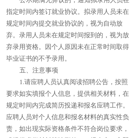
指定时间内签订就业协议。拟录用人员未在
规定时间内提交就业协议的，视为自动放
弃。录用人员
未
在
规定时间报到的
，
视为放
弃
录用资格
。
因个人原因
未在正常时间取得
毕业证书的不予录用。
五
、
注意事项
1.
请应聘人员认真阅读招聘公告，按照
要求如实填报
个人信息
，
提供
相关材料，在
规定时间内
完成简历投递和报名应聘工作。
应聘人员对个人信息和
报名
材料的真实性负
责
，
如出现实际资格条件不符合岗位要求，