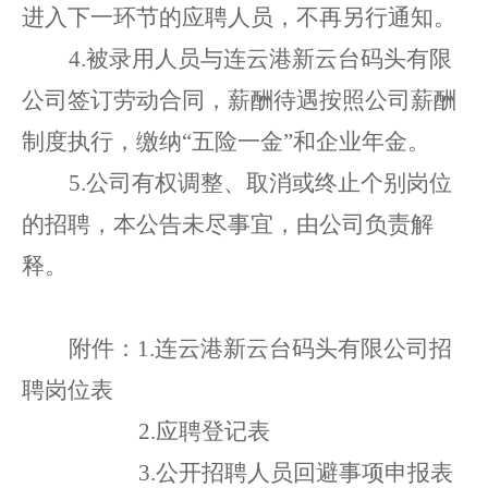
进入下一环节
的
应聘人员
，不再另行通知。
4
.被录用人员与
连云港新云台码头有限
公司
签订劳动合同，薪酬待遇按照
公司薪酬
制度执行，缴纳
“五险一金”和企业年金。
5.公司有权调整、取消或终止个别岗位
的招聘，本公告未尽事宜，由公司负责解
释。
附件：
1
.
连云港新云台码头有限公司
招
聘
岗位
表
2
.
应聘登记表
3.
公开招聘人员回避事项申报表