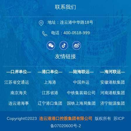
联系我们
地址：连云港中华路18号
电话：400-0518-999
友情链接
—口岸单位—
—港口单位—
—陆海联运—
—海河联运—
江苏省交通运输
上海港
中国外运
安徽港航集团
南京海关
厅
江苏省港
中铁集装箱公司
河南港航集团
连云港海事
辽宁港口集团
国铁上海局集团
济宁能源集团
Copyright©2023
连云港港口控股集团有限公司
版权所有
苏ICP
备07020600号-2