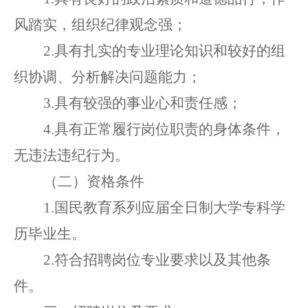
风踏实，组织纪律观念强；
2.具有扎实的专业理论知识
和
较好的组
织协调
、
分析解决问题能力；
3
.
具有较强的事业心
和
责任感
；
4
.
具有正常履行
岗位
职责的身体条件
，
无
违法违纪
行为
。
（
二
）
资格条件
1.国民教育系列应届全日制大学专科学
历毕业生。
2.符合招聘岗位专业要求以及其他条
件。