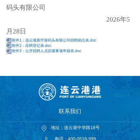
码头有限
公司
20
26
年
5
月
28
日
附件1：连云港新圩港码头有限公司招聘岗位表.doc
附件2：应聘登记表.doc
附件3：公开招聘人员回避事项申报表.doc
联系我们
地址：连云港中华路18号
电话：400-0518-999