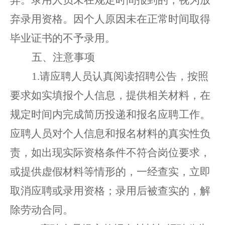
弃
录用资格
。
因个人原因
未在正常时间取得
毕业证书的不予录用。
五
、
注意事项
1.
请应聘人员认真阅读招聘公告，按照
要求如实填报
个人信息
，
提供
相关材料，在
规定时间内
完成简历投递和报名应聘工作。
应聘人员对个人信息和
报名
材料的真实性负
责
，
如出现实际资格条件不符合岗位要求，
或提供虚假材料等情形的，一经查实，立即
取消
应聘或录用
资格
；
录用后被查实的，解
除劳动合同。