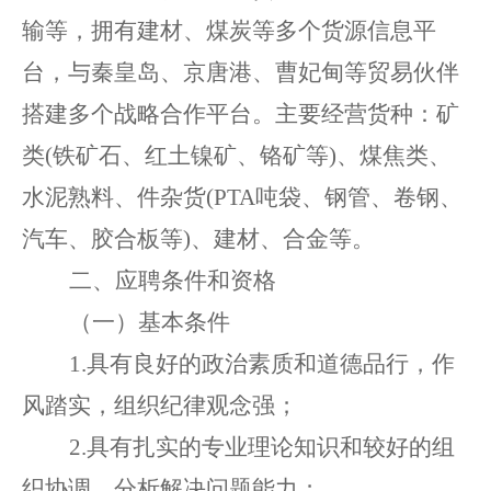
输等，拥有建材、煤炭等多个货源信息平
台，与秦皇岛、京唐港、曹妃甸等贸易伙伴
搭建多个战略合作平台。主要经营货种：矿
类(铁矿石、红土镍矿、铬矿等)、煤焦类、
水泥熟料、件杂货(PTA吨袋、钢管、卷钢、
汽车、胶合板等)、建材、合金等。
二
、应聘条件
和资格
（
一
）
基本条件
1
.
具有良好的政治素质和道德品行，作
风踏实，组织纪律观念强；
2.具有扎实的专业理论知识
和
较好的组
织协调
、
分析解决问题能力；