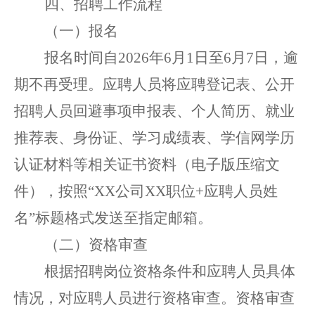
四
、
招聘工作流程
（
一
）报名
报名时间
自
20
26
年
6
月
1
日
至
6
月
7
日，逾
期不再受
理。应聘人员将应聘登记表、公开
招聘人员回避事项申报表
、
个人简历、就业
推荐表、身份证、学习成绩
表
、
学信网学历
认证材料等
相关证书资料
（
电子版
压缩文
件
）
，
按照
“
XX
公司
XX
职位
+
应聘人员姓
名
”
标题格式发送
至
指定邮箱
。
（二）资格审查
根据招聘岗位资格条件和应聘人员具体
情况，对应聘人员进行资格审查。资格审查