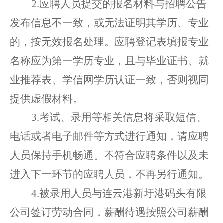
2.
应聘人员提交的报名材料
与招聘公告
发布信息不一致，
或无法证明其学历、专业
的，按无效报名处理。
应聘登记表填报专业
名称应为第一学历专业，且与毕业证书、就
业推荐表、
学信网学历认证
一致，否则视同
提供虚假材料。
3.考试、录用等
相关信息将
采取
短信、
电话或者电子邮件等方式
进行
通知，请
应聘
人员
保持手机畅通。不符合
应聘
条件
以
及未
进入下一环节
的
应聘人员
，不再另行通知。
4
.被录用人员与
连云港新圩港码头有限
公司
签订劳动合同，薪酬待遇按照
公司薪酬