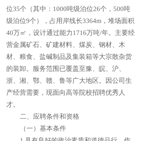
位
35个（其中：1000吨级泊位26个，500吨
级泊位9个），占用岸线长3364m，堆场面积
40万㎡，设计通过能力1716万吨/年。主要经
营金属矿石、矿建材料、煤炭、钢材、木
材、粮食、盐碱制品及集装箱等大宗散杂货
的装卸。服务范围已覆盖至豫、皖、沪、
浙、湘、鄂、赣、鲁等广大地区。因公司生
产经营需要，现面向高等院校招聘优秀人
才。
二
、应聘条件
和资格
（
一
）
基本条件
1
.
具有良好的政治素质和道德品行，作