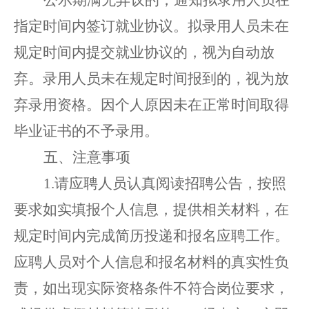
指定时间内签订就业协议。拟录用人员未在
规定时间内提交就业协议的，视为自动放
弃。录用人员
未
在
规定时间报到的
，
视为放
弃
录用资格
。
因个人原因
未在正常时间取得
毕业证书的不予录用。
五
、
注意事项
1.
请应聘人员认真阅读招聘公告，按照
要求如实填报
个人信息
，
提供
相关材料，在
规定时间内
完成简历投递和报名应聘工作。
应聘人员对个人信息和
报名
材料的真实性负
责
，
如出现实际资格条件不符合岗位要求，