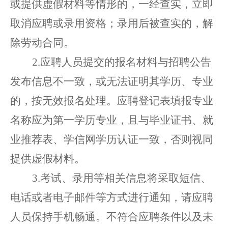
或提供虚假材料等情形的，一经查实，立即
取消
应聘或录用
资格
；
录用后被查实的，解
除劳动合同。
2.
应聘人员提交的报名材料
与招聘公告
发布信息不一致，
或无法证明其学历、专业
的，按无效报名处理。
应聘登记表填报专业
名称应为第一学历专业，且与毕业证书、就
业推荐表、
学信网学历认证
一致，否则视同
提供虚假材料。
3.考试、录用等
相关信息将
采取
短信、
电话或者电子邮件等方式
进行
通知，请
应聘
人员
保持手机畅通。不符合
应聘
条件
以
及未