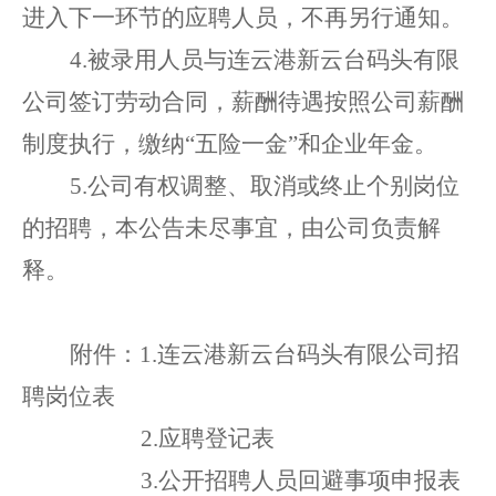
进入下一环节
的
应聘人员
，不再另行通知。
4
.被录用人员与
连云港新云台码头有限
公司
签订劳动合同，薪酬待遇按照
公司薪酬
制度执行，缴纳
“五险一金”和企业年金。
5.公司有权调整、取消或终止个别岗位
的招聘，本公告未尽事宜，由公司负责解
释。
附件：
1
.
连云港新云台码头有限公司
招
聘
岗位
表
2
.
应聘登记表
3.
公开招聘人员回避事项申报表