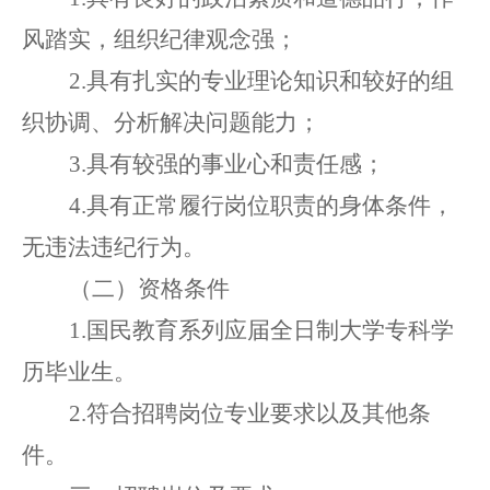
风踏实，组织纪律观念强；
2.具有扎实的专业理论知识
和
较好的组
织协调
、
分析解决问题能力；
3
.
具有较强的事业心
和
责任感
；
4
.
具有正常履行
岗位
职责的身体条件
，
无
违法违纪
行为
。
（
二
）
资格条件
1.国民教育系列应届全日制大学专科学
历毕业生。
2.符合招聘岗位专业要求以及其他条
件。