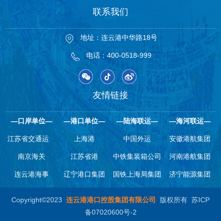
联系我们
地址：连云港中华路18号
电话：400-0518-999
友情链接
—口岸单位—
—港口单位—
—陆海联运—
—海河联运—
江苏省交通运输
上海港
中国外运
安徽港航集团
南京海关
厅
江苏省港
中铁集装箱公司
河南港航集团
连云港海事
辽宁港口集团
国铁上海局集团
济宁能源集团
Copyright©2023
连云港港口控股集团有限公司
版权所有
苏ICP
备07020600号-2