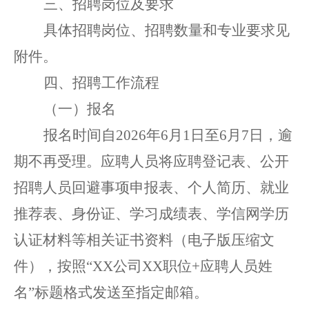
三
、招聘岗位
及要求
具体招聘岗位、招聘数量和专业要求见
附件。
四
、
招聘工作流程
（
一
）报名
报名时间
自
20
26
年
6
月
1
日
至
6
月
7
日，逾
期不再受
理。应聘人员将应聘登记表、公开
招聘人员回避事项申报表
、
个人简历、就业
推荐表、身份证、学习成绩
表
、
学信网学历
认证材料等
相关证书资料
（
电子版
压缩文
件
）
，
按照
“
XX
公司
XX
职位
+
应聘人员姓
名
”
标题格式发送
至
指定邮箱
。