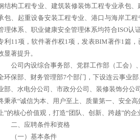
钢结构工程专业、建筑装修装饰工程专业承包、
承包、起重设备安装工程专业、港口与海岸工程
管理体系、职业健康安全管理体系均符合
ISO
认
专利
11
项，软件著作权
1
项，
发表
BIM
著作
1
篇，
效显著提升
。
公司内设综合事务部、党群工作部（工会）
全环保部、财务
管理
部
7
个部门，下设
连云事业部
业部、
水电分公司、
市政
分公司、
装修
装饰分公
终秉承
“
诚信为本、用户至上、质量第一、安全高
止
”
的核心价值观，打造
“
团队、创新、跨越
”
的企
二
、应聘条件
和资格
（
一
）
基本条件