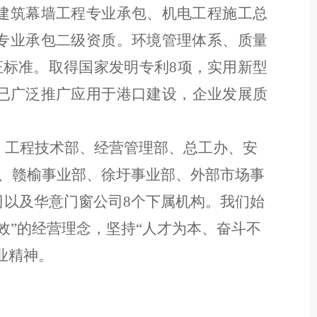
建筑幕墙工程专业承包
、
机电工程施工总
专业承包二级资质。
环境管理体系、质量
证
标准。
取得
国家发明专利
8
项，实用新型
已广泛推广应用于港口建设，
企业发展质
、
工程
技术部、
经营管理部、总工办、
安
、
赣榆事业部、徐圩事业部、外部市场事
司以及华意门窗公司
8
个
下属机构
。我们始
效
”
的经营理念，坚持
“
人才为本、奋斗不
业精神。