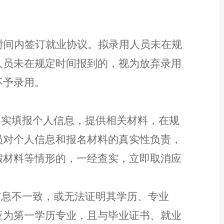
时间内签订就业协议。拟录用人员未在规
人员
未
在
规定时间报到的
，
视为放弃
录用
不予录用。
如实填报
个人信息
，
提供
相关材料，在规
员对个人信息和
报名
材料的真实性负责
，
假材料等情形的，一经查实，立即
取消
应
。
信息不一致，
或无法证明其学历、专业
应为第一学历专业，且与毕业证书、就业