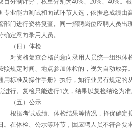
取百分制计分，权重分别为
40%、20%、40%
围专业能力测试和面试环节人选，依据总成绩由
管部门进行资格复查。同一招聘岗位应聘人员出
分确定意向录用人员。
（四）体检
对资格复查合格的意向录用人员统一组织体
按照规定时间、地点参加体
检
的，
视为
自动
放弃
通用标准及操作手册》执行，
如行业另有规定的
院进行。复检只能进行
1次，结果以复检结论为准
（五）公示
根据考试成绩、体检结果等情况，择优确定
日。
在体检、公示等环节，因应聘人员不符合要