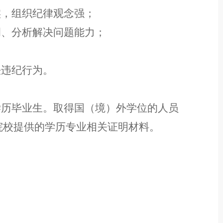
实，组织纪律观念强；
调
、
分析解决问题能力；
法违纪
行为
。
学历毕业生。
取得国（境）外学位的人员
院校提供的学历专业相关证明材料。
。