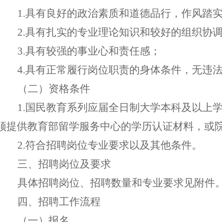
1
.
具有良好的政治素质和道德品行，作风踏
2.具有扎实的专业理论知识
和
较好的组织协
3
.
具有较强的事业心
和
责任感
；
4
.
具有正常履行
岗位
职责的身体条件
，
无
违
（
二
）
资格条件
1.国民教育系列应届全日制大学本科及以上
须提供教育部留学服务中心的学历认证材料，或
2.符合招聘岗位专业要求以及其他条件。
三
、招聘岗位
及要求
具体招聘岗位、招聘数量和专业要求见附件
四
、
招聘工作流程
（
一
）报名