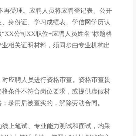
不再受
理。应聘人员将应聘登记表、公开
表、身份证、学习成绩
表
、
学信网学历认
照
“
XX
公司
XX
职位
+
应聘人员姓名
”
标题格
专业相关证明材料，
须同步由专业机构出
，对应聘人员进行资格审查。资格审查贯
资格条件不符合岗位要求，或提供虚假材
格
；
录用后被查实的，解除劳动合同。
为线上笔试、专业能力测试和面试，均采