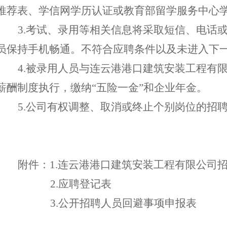
推荐表、
学信网学历认证
或教育部留学服务中心
3.考试、录用等
相关信息将
采取
短信、电话
员
保持手机畅通。不符合
应聘
条件
以
及未进入下
4
.被录用人员与
连云港港口建筑安装工程有
薪酬制度执行，缴纳
“五险一金”和企业年金。
5.公司有权调整、取消或终止个别岗位的招
附件：
1
.
连云港港口建筑安装工程有限
公司
2
.
应聘登记表
3.
公开招聘人员回避事项申报表