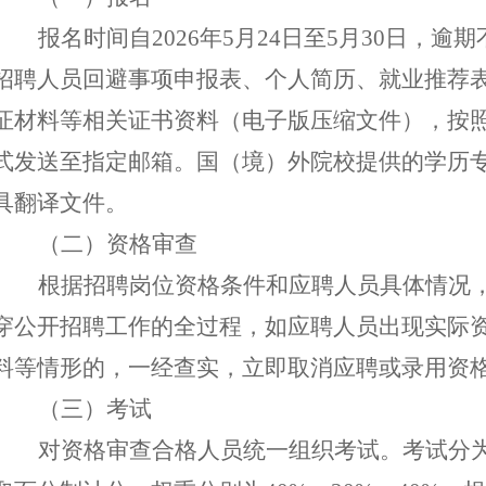
报名时间
自
20
26
年
5
月
24
日
至
5
月
30
日，逾期
招聘人员回避事项申报表
、
个人简历、就业推荐
证材料等
相关证书资料
（
电子版
压缩文件
）
，
按
式发送
至
指定邮箱
。
国（境）外院校提供的学历
具翻译文件。
（二）资格审查
根据招聘岗位资格条件和应聘人员具体情况
穿
公开招聘
工作
的
全过程
，
如应聘人员出现实际
料等情形的，一经查实，
立即
取消
应聘或录用
资
（三）考试
对资格审查合格人员统一组织考试。考试分