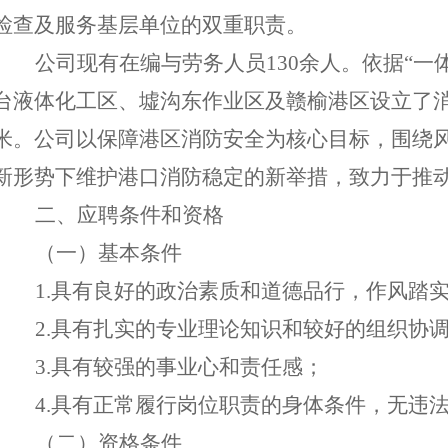
检查及服务基层单位的双重职责。
公司现有在编与劳务人员
130余人
。依据
“一
台液体化工区、墟沟东作业区及赣榆港区设立了
米。公司以保障港区消防安全为核心目标，围绕
新形势下维护港口消防稳定的新举措，致力于推
二
、应聘条件
和资格
（
一
）
基本条件
1
.
具有良好的政治素质和道德品行，作风踏
2.具有扎实的专业理论知识
和
较好的组织协
3
.
具有较强的事业心
和
责任感
；
4
.
具有正常履行
岗位
职责的身体条件
，
无
违
（
二
）
资格条件