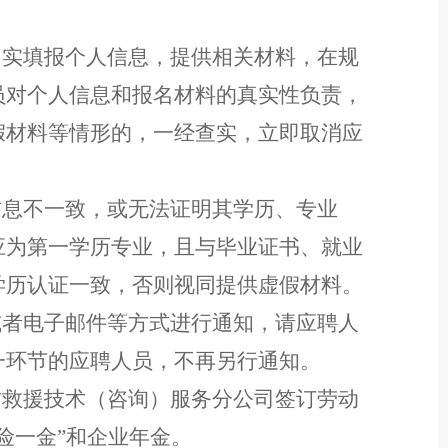
如实填报
个人信息
，
提供
相关材料，在规
员对个人信息和
报名
材料的真实性负责
，
假材料等情形的，一经查实，立即
取消
应
。
信息不一致，
或无法证明其学历、专业
应为第一学历专业，且与毕业证书、就业
学历认证一致，否则视同提供虚假材料。
或者电子邮件等方式
进行
通知，请
应聘人
一环节
的
应聘人员
，不再另行通知。
防救援技术（咨询）服务分公司
签订劳动
五险一金”和企业年金。