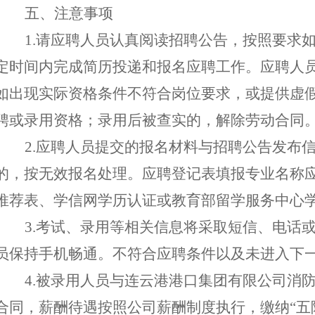
五
、
注意事项
1.
请应聘人员认真阅读招聘公告，按照要求
定时间内
完成简历投递和报名应聘工作。
应聘人
如出现实际资格条件不符合岗位要求，或提供虚
聘或录用
资格
；
录用后被查实的，解除劳动合同
2.
应聘人员提交的报名材料
与招聘公告发布
的，按无效报名处理。
应聘登记表填报专业名称
推荐表、
学信网学历认证
或教育部留学服务中心
3.考试、录用等
相关信息将
采取
短信、电话
员
保持手机畅通。不符合
应聘
条件
以
及未进入下
4
.被录用人员
与
连云港港口集团有限公司消
合同，薪酬待遇按照
公司薪酬制度执行，缴纳
“