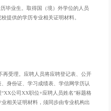
学历毕业生。
取得国（境）外学位的人员
院校提供的学历专业相关证明材料。
。
不再受
理。应聘人员将应聘登记表、公开
表、身份证、学习成绩
表
、
学信网学历认
照
“
XX
公司
XX
职位
+
应聘人员姓名
”
标题格
专业相关证明材料，
须同步由专业机构出