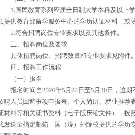
1.国民教育系列应届全日制大学本科及以上
须提供教育部留学服务中心的学历认证材料，或
2.符合招聘岗位专业要求以及其他条件。
三
、招聘岗位
及要求
具体招聘岗位、招聘数量和专业要求见附件
四
、
招聘工作流程
（
一
）报名
报名时间
自
20
26
年
5
月
24
日
至
5
月
30
日，逾期
招聘人员回避事项申报表
、
个人简历、就业推荐
证材料等
相关证书资料
（
电子版
压缩文件
）
，
按
式发送
至
指定邮箱
。
国（境）外院校提供的学历