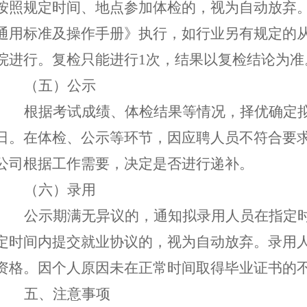
按照规定时间、地点参加体
检
的，
视为
自动
放弃
通用标准及操作手册》执行，
如行业另有规定的
院进行。复检只能进行
1次，结果以复检结论为准
（五）公示
根据考试成绩、体检结果等情况，择优确定
日。
在体检、公示等环节，因应聘人员不符合要
公司根据工作需要，决定是否进行递补。
（六）录用
公示期满无异议的，通知拟录用人员在指定
定时间内提交就业协议的，视为自动放弃。录用
资格
。
因个人原因
未在正常时间取得毕业证书的
五
、
注意事项