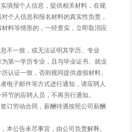
如实填报
个人信息
，
提供
相关材料，在规
员对个人信息和
报名
材料的真实性负责
，
假材料等情形的，一经查实，立即
取消
应
。
信息不一致，
或无法证明其学历、专业
应为第一学历专业，且与毕业证书、就业
学历认证一致，否则视同提供虚假材料。
或者电子邮件等方式
进行
通知，请
应聘人
一环节
的
应聘人员
，不再另行通知。
司
签订劳动合同，薪酬待遇按照
公司薪酬
聘，本公告未尽事宜，由公司负责解释。