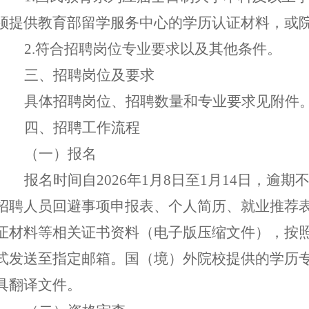
须提供教育部留学服务中心的学历认证材料，或
2.符合招聘岗位专业要求以及其他条件。
三
、招聘岗位
及要求
具体招聘岗位、招聘数量和专业要求见附件
四
、
招聘工作流程
（
一
）报名
报名时间
自
20
26
年
1
月
8
日
至
1
月
14
日，逾期
招聘人员回避事项申报表
、
个人简历、就业推荐
证材料等
相关证书资料
（
电子版
压缩文件
）
，
按
式发送
至
指定邮箱
。
国（境）外院校提供的学历
具翻译文件。