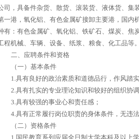
公司，具备件杂货、散货、滚装货、液体货、集
第一港，氧化铝、有色金属矿接卸主要港，国内
种有：有色金属矿、氧化铝、铁矿石、煤炭、焦
工程机械、车辆、设备、纸浆、粮食、化工品等
二
、应聘条件
和资格
（
一
）
基本条件
1
.
具有良好的政治素质和道德品行，作风踏
2.具有扎实的专业理论知识
和
较好的组织协
3
.
具有较强的事业心
和
责任感
；
4
.
具有正常履行
岗位
职责的身体条件
，
无
违
（
二
）
资格条件
1.国民教育系列应届全日制大学本科及以上