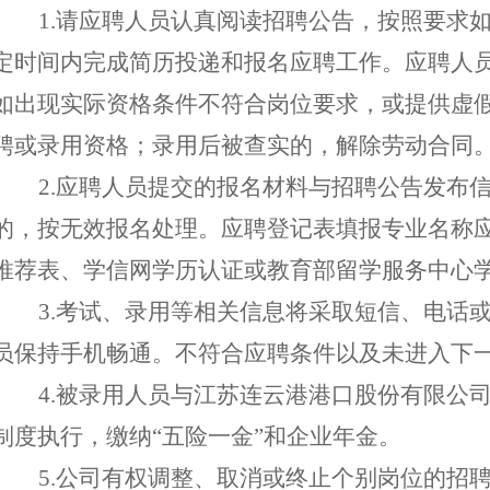
1.
请应聘人员认真阅读招聘公告，按照要求
定时间内
完成简历投递和报名应聘工作。
应聘人
如出现实际资格条件不符合岗位要求，或提供虚
聘或录用
资格
；
录用后被查实的，解除劳动合同
2.
应聘人员提交的报名材料
与招聘公告发布
的，按无效报名处理。
应聘登记表填报专业名称
推荐表、
学信网学历认证
或教育部留学服务中心
3.考试、录用等
相关信息将
采取
短信、电话
员
保持手机畅通。不符合
应聘
条件
以
及未进入下
4
.被录用人员与
江苏连云港港口股份有限
公
制度执行，缴纳
“五险一金”和企业年金。
5.公司有权调整、取消或终止个别岗位的招