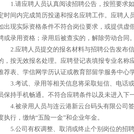
1.
请应聘人员认真阅读招聘公告，按照要求
定时间内
完成简历投递和报名应聘工作。
应聘人
如出现实际资格条件不符合岗位要求，或提供虚
聘或录用
资格
；
录用后被查实的，解除劳动合同
2.
应聘人员提交的报名材料
与招聘公告发布
的，按无效报名处理。
应聘登记表填报专业名称
推荐表、
学信网学历认证
或教育部留学服务中心
3.考试、录用等
相关信息将
采取
短信、电话
员
保持手机畅通。不符合
应聘
条件
以
及未进入下
4
.被录用人员与
连云港新云台码头有限
公司
度执行，缴纳
“五险一金”和企业年金。
5.公司有权调整、取消或终止个别岗位的招