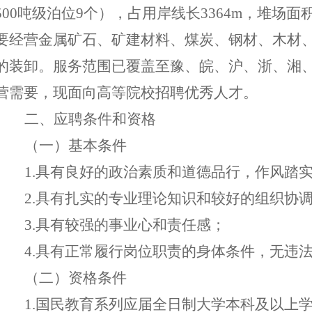
500吨级泊位9个），占用岸线长3364m，堆场面
要经营金属矿石、矿建材料、煤炭、钢材、木材
的装卸。服务范围已覆盖至豫、皖、沪、浙、湘
营需要，现面向高等院校招聘优秀人才。
二
、应聘条件
和资格
（
一
）
基本条件
1
.
具有良好的政治素质和道德品行，作风踏
2.具有扎实的专业理论知识
和
较好的组织协
3
.
具有较强的事业心
和
责任感
；
4
.
具有正常履行
岗位
职责的身体条件
，
无
违
（
二
）
资格条件
1.国民教育系列应届全日制大学本科及以上