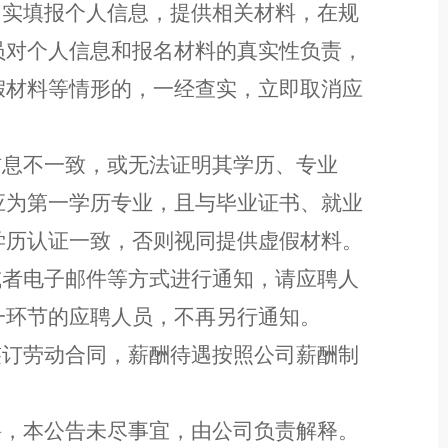
如实填报
个人信息
，
提供
相关材料，在规
员对个人信息和
报名
材料的真实性负责
，
假材料等情形的，一经查实，立即
取消
应
。
信息不一致，
或无法证明其学历、专业
应为第一学历专业，且与毕业证书、就业
学历认证一致，否则视同提供虚假材料。
或者电子邮件等方式
进行
通知，请
应聘人
一环节
的
应聘人员
，不再另行通知。
签订劳动合同，薪酬待遇按照
公司薪酬制
聘，本公告未尽事宜，由公司负责解释。