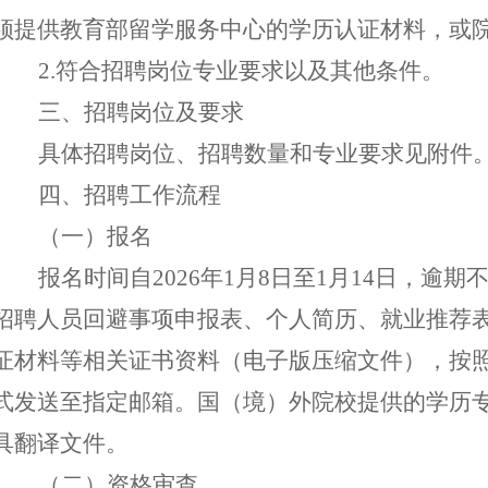
须提供教育部留学服务中心的学历认证材料，或
2.符合招聘岗位专业要求以及其他条件。
三
、招聘岗位
及要求
具体招聘岗位、招聘数量和专业要求见附件
四
、
招聘工作流程
（
一
）报名
报名时间
自
20
26
年
1
月
8
日
至
1
月
14
日，逾期
招聘人员回避事项申报表
、
个人简历、就业推荐
证材料等
相关证书资料
（
电子版
压缩文件
）
，
按
式发送
至
指定邮箱
。
国（境）外院校提供的学历
具翻译文件。
（二）资格审查