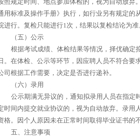
按照规定时间、地点参加体
检
的，
视为
自动
放弃
通用标准及操作手册》执行，
如行业另有规定的
院进行。复检只能进行
1次，结果以复检结论为准
（五）公示
根据考试成绩、体检结果等情况，择优确定
日。
在体检、公示等环节，因应聘人员不符合要
公司根据工作需要，决定是否进行递补。
（六）录用
公示期满无异议的，通知拟录用人员在指定
定时间内提交就业协议的，视为自动放弃。录用
资格
。
因个人原因
未在正常时间取得毕业证书的
五
、
注意事项