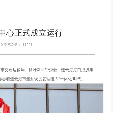
中心正式成立运行
-10 浏览次数：
11221
云港市交通运输局、徐圩新区管委会、连云港港口控股集
志着连云港市船舶调度管理进入“一体化”时代。