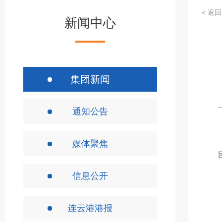
< 返回
新闻中心
集团新闻
通知公告
媒体聚焦
信息公开
连云港港报