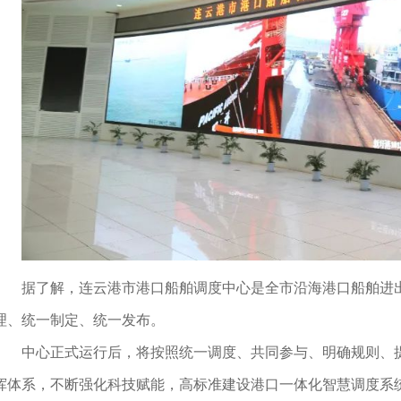
据了解，连云港市港口船舶调度中心是全市沿海港口船舶进
理、统一制定、统一发布。
中心正式运行后，将按照统一调度、共同参与、明确规则、
挥体系，不断强化科技赋能，高标准建设港口一体化智慧调度系