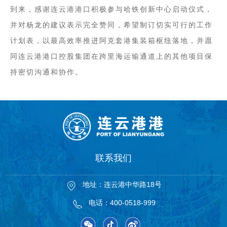
到来，感谢连云港港口积极参与哈铁创新中心启动仪式，
并对杨龙的建议表示完全赞同，希望制订切实可行的工作
计划表，以最高效率推进阿克套港集装箱枢纽落地，并愿
同连云港港口控股集团在跨里海运输通道上的其他项目保
持密切沟通和协作。
联系我们
地址：连云港中华路18号
电话：400-0518-999