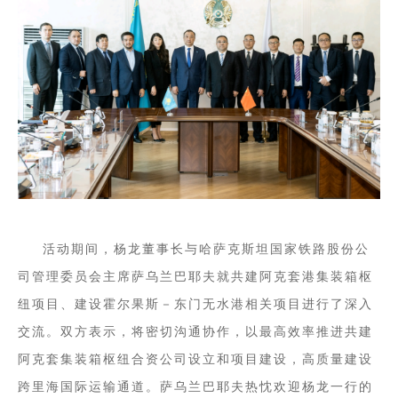
活动期间，杨龙董事长与哈萨克斯坦国家铁路股份公
司管理委员会主席萨乌兰巴耶夫就共建阿克套港集装箱枢
纽项目、建设霍尔果斯－东门无水港相关项目进行了深入
交流。双方表示，将密切沟通协作，以最高效率推进共建
阿克套集装箱枢纽合资公司设立和项目建设，高质量建设
跨里海国际运输通道。萨乌兰巴耶夫热忱欢迎杨龙一行的