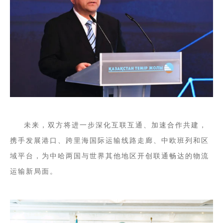
未来，双方将进一步深化互联互通、加速合作共建，
携手发展港口、跨里海国际运输线路走廊、中欧班列和区
域平台，为中哈两国与世界其他地区开创联通畅达的物流
运输新局面。