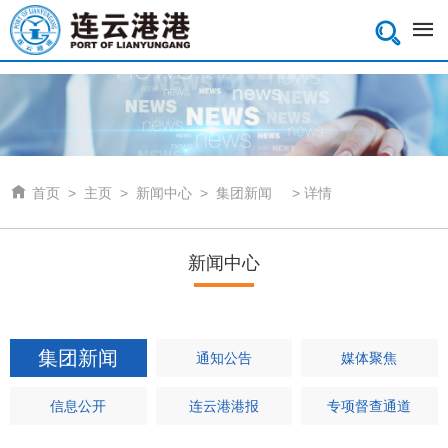


首页
>
主页
>
新闻中心
>
集团新闻
>
详情
新闻中心
集团新闻
通知公告
媒体聚焦
信息公开
连云港港报
专项督查通道