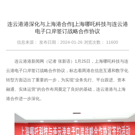
连云港港深化与上海港合作|上海哪吒科技与连云港
电子口岸签订战略合作协议
信息来源： 发布日期：2024-01-26 浏览次数：
11600
连云港港新闻网（记者 张新语）1月25日，上海哪吒科技与连
云港电子口岸签订战略合作协议，标志着两港在信息互通和数字化
转型方面迈出了重要的一步，为实现“业务先行、平台跟进、资本
融通、实体运营”的合作布局奠定了良好的基础，连云港港与上海
港合作进一步深化。