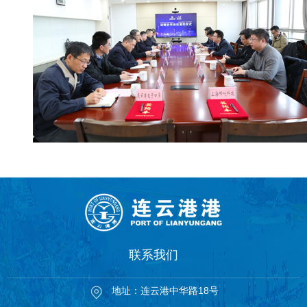
联系我们
地址：连云港中华路18号