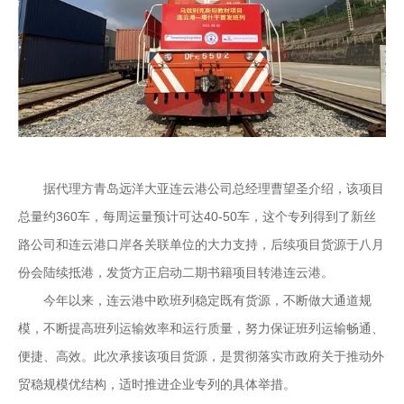
据代理方青岛远洋大亚连云港公司总经理曹望圣介绍，该项目
总量约360车，每周运量预计可达40-50车，这个专列得到了新丝
路公司和连云港口岸各关联单位的大力支持，后续项目货源于八月
份会陆续抵港，发货方正启动二期书籍项目转港连云港。
今年以来，连云港中欧班列稳定既有货源，不断做大通道规
模，不断提高班列运输效率和运行质量，努力保证班列运输畅通、
便捷、高效。此次承接该项目货源，是贯彻落实市政府关于推动外
贸稳规模优结构，适时推进企业专列的具体举措。