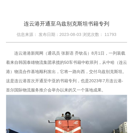
连云港开通至乌兹别克斯坦书籍专列
信息来源： 发布日期：2023-08-03 浏览次数：
11793
连云港港新闻网（通讯员 张新语 乔钦岳）8月1日，一列装载
着来自韩国泰雄物流集团承揽的50车书籍中欧班列，从中哈（连云
港）物流合作基地顺利发出，它将一路向西，交付乌兹别克斯坦。
这是连云港首次开通至中亚的书籍专列，也是2023年7月连云港-
首尔国际物流服务推介会举办以来的又一个落地成果。