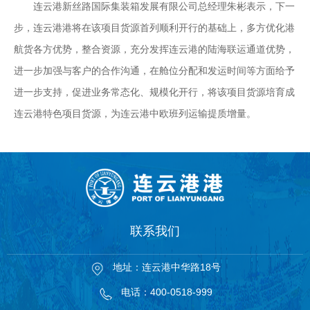
连云港新丝路国际集装箱发展有限公司总经理朱彬表示，下一
步，连云港港将在该项目货源首列顺利开行的基础上，多方优化港
航货各方优势，整合资源，充分发挥连云港的陆海联运通道优势，
进一步加强与客户的合作沟通，在舱位分配和发运时间等方面给予
进一步支持，促进业务常态化、规模化开行，将该项目货源培育成
连云港特色项目货源，为连云港中欧班列运输提质增量。
联系我们
地址：连云港中华路18号
电话：400-0518-999