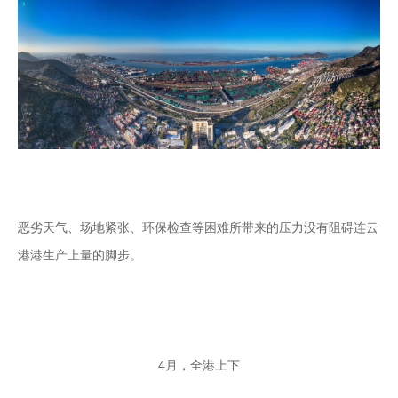
恶劣天气、场地紧张、环保检查等困难所带来的压力没有阻碍连云
港港生产上量的脚步。
4月，全港上下