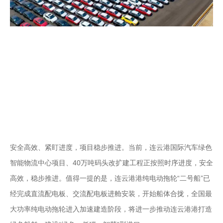
安全高效、紧盯进度，项目稳步推进。当前，连云港国际汽车绿色
智能物流中心项目、40万吨码头改扩建工程正按照时序进度，安全
高效，稳步推进。值得一提的是，连云港港纯电动拖轮“二号船”已
经完成直流配电板、交流配电板进舱安装，开始船体合拢，全国最
大功率纯电动拖轮进入加速建造阶段，将进一步推动连云港港打造