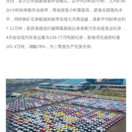
月内，东方公司创新滚装作业模式，以平均296台/小时、人均6.85
台/小时的单船作业效率，再创滚装小时量新高，跻身全国领先水
平，同时铁矿石单船接卸效率实现七天两连破，昼夜平均卸率达到
7.11万吨；新苏港接连打破限载新政以来昼夜汽车自提发运纪录，
4月份实现汽车发运量为128.77万吨新纪录；新海湾完成吞吐量
181.4万吨，增幅78%，为二季度生产完美开局。