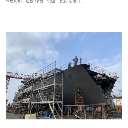
绿色船舶，建设“绿色、低碳、智慧”型港口。