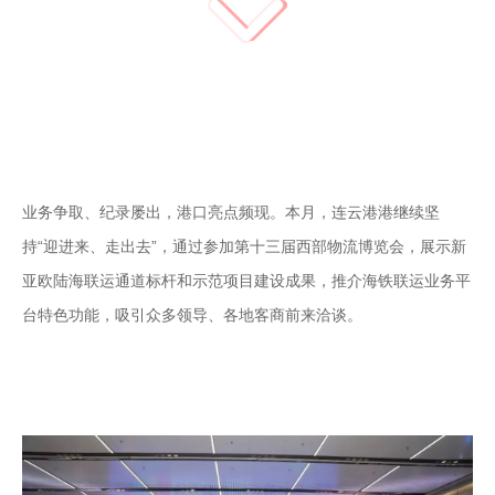
业务争取、纪录屡出，港口亮点频现。本月，连云港港继续坚
持“迎进来、走出去”，通过参加第十三届西部物流博览会，展示新
亚欧陆海联运通道标杆和示范项目建设成果，推介海铁联运业务平
台特色功能，吸引众多领导、各地客商前来洽谈。