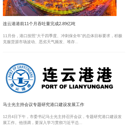
连云港港前11个月吞吐量完成2.89亿吨
11月份，港口按照“大干四季度、冲刺保全年”的总体目标要求，积极
克服货源市场波动、恶劣天气频发、堆存...
马士光主持会议专题研究港口建设发展工作
12月4日下午，市委书记马士光主持召开会议，专题研究港口建设发
展工作。他强调，要深入学习贯彻习近平总...