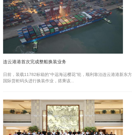
连云港港首次完成整船换装业务
日前，装载11782标箱的“中远海运樱花”轮，顺利靠泊连云港港新东方
国际货柜码头进行换装作业，搭乘该...